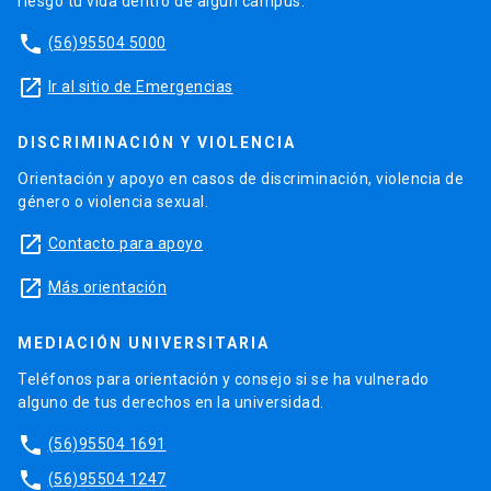
riesgo tu vida dentro de algún campus.
phone
(56)95504 5000
launch
Ir al sitio de Emergencias
DISCRIMINACIÓN Y VIOLENCIA
Orientación y apoyo en casos de discriminación, violencia de
género o violencia sexual.
launch
Contacto para apoyo
launch
Más orientación
MEDIACIÓN UNIVERSITARIA
Teléfonos para orientación y consejo si se ha vulnerado
alguno de tus derechos en la universidad.
phone
(56)95504 1691
phone
(56)95504 1247