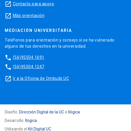
launch
Contacto para apoyo
launch
Más orientación
MEDIACIÓN UNIVERSITARIA
Teléfonos para orientación y consejo si se ha vulnerado
alguno de tus derechos en la universidad.
phone
(56)95504 1691
phone
(56)95504 1247
launch
Ir a la Oficina de Ombuds UC
Diseño:
Dirección Digital de la UC
e
Ilógica
Desarrollo:
Ilógica
Utilizando el
Kit Digital UC