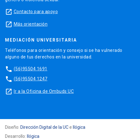
launch
Contacto para apoyo
launch
Más orientación
MEDIACIÓN UNIVERSITARIA
Teléfonos para orientación y consejo si se ha vulnerado
alguno de tus derechos en la universidad.
phone
(56)95504 1691
phone
(56)95504 1247
launch
Ir a la Oficina de Ombuds UC
Diseño:
Dirección Digital de la UC
e
Ilógica
Desarrollo:
Ilógica