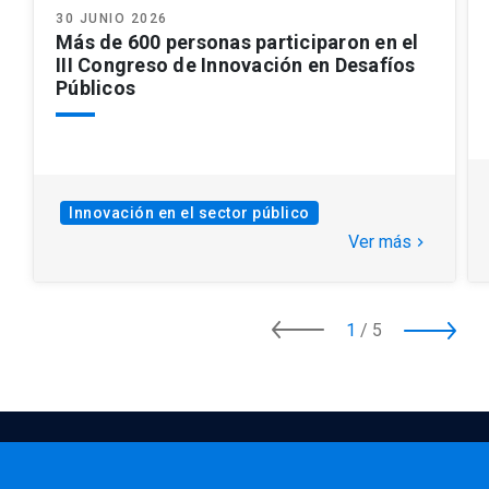
30 JUNIO 2026
Más de 600 personas participaron en el
III Congreso de Innovación en Desafíos
Públicos
Innovación en el sector público
Ver más
keyboard_arrow_right
1
/
5