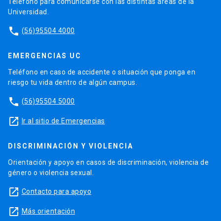
Teléfono para comunicarse con las distintas áreas de la
Universidad.
phone
(56)95504 4000
EMERGENCIAS UC
Teléfono en caso de accidente o situación que ponga en
riesgo tu vida dentro de algún campus.
phone
(56)95504 5000
launch
Ir al sitio de Emergencias
DISCRIMINACIÓN Y VIOLENCIA
Orientación y apoyo en casos de discriminación, violencia de
género o violencia sexual.
launch
Contacto para apoyo
launch
Más orientación