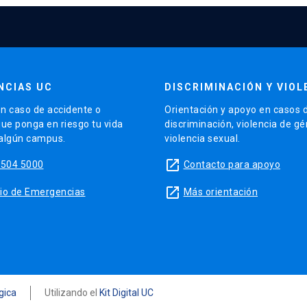
NCIAS UC
DISCRIMINACIÓN Y VIOL
n caso de accidente o
Orientación y apoyo en casos 
que ponga en riesgo tu vida
discriminación, violencia de g
 algún campus.
violencia sexual.
launch
5504 5000
Contacto para apoyo
launch
sitio de Emergencias
Más orientación
ógica
Utilizando el
Kit Digital UC