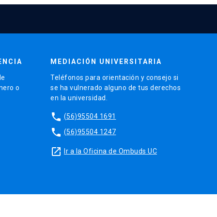
ENCIA
MEDIACIÓN UNIVERSITARIA
de
Teléfonos para orientación y consejo si
énero o
se ha vulnerado alguno de tus derechos
en la universidad.
phone
(56)95504 1691
phone
(56)95504 1247
launch
Ir a la Oficina de Ombuds UC