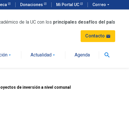
teca
Donaciones
Mi Portal UC
Correo
arrow_drop_down
cadémico de la UC con los
principales desafíos del país
Contacto
mail
search
ción
Actualidad
Agenda
arrow_drop_down
arrow_drop_down
proyectos de inversión a nivel comunal