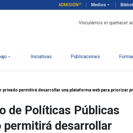
ADMISIÓN
Medios
arrow_drop_down
Biblio
Vinculamos el quehacer a
bajo
Iniciativas
Publicaciones
Forma
arrow_drop_down
or privado permitirá desarrollar una plataforma web para priorizar 
ro de Políticas Públicas
 permitirá desarrollar