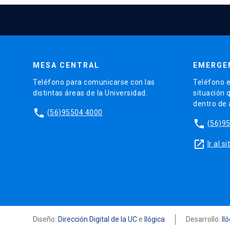
MESA CENTRAL
EMERGE
Teléfono para comunicarse con las
Teléfono e
distintas áreas de la Universidad.
situación 
dentro de
phone
(56)95504 4000
phone
(56)9
launch
Ir al 
Diseño:
Dirección Digital de la UC
e
Ilógica
Desarrollo:
Il