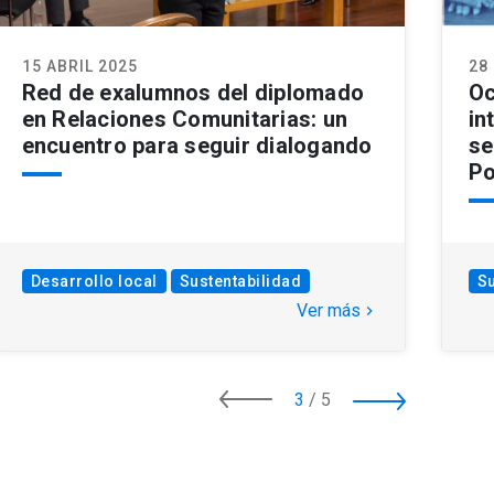
15 ABRIL 2025
28
Red de exalumnos del diplomado
Oc
en Relaciones Comunitarias: un
in
encuentro para seguir dialogando
se
Po
Desarrollo local
Sustentabilidad
Su
Ver más
keyboard_arrow_right
3
/
5