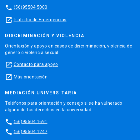
phone
(56)95504 5000
launch
Ir al sitio de Emergencias
DISCRIMINACIÓN Y VIOLENCIA
Orientación y apoyo en casos de discriminación, violencia de
género o violencia sexual.
launch
Contacto para apoyo
launch
Más orientación
MEDIACIÓN UNIVERSITARIA
Teléfonos para orientación y consejo si se ha vulnerado
alguno de tus derechos en la universidad.
phone
(56)95504 1691
phone
(56)95504 1247