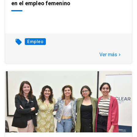
en el empleo femenino
local_offer
Empleo
Ver más
keyboard_arrow_right