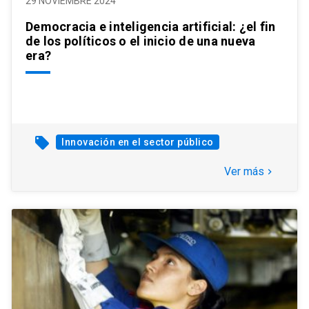
29 NOVIEMBRE 2024
Democracia e inteligencia artificial: ¿el fin
de los políticos o el inicio de una nueva
era?
local_offer
Innovación en el sector público
Ver más
keyboard_arrow_right