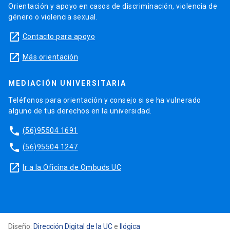
Orientación y apoyo en casos de discriminación, violencia de
género o violencia sexual.
launch
Contacto para apoyo
launch
Más orientación
MEDIACIÓN UNIVERSITARIA
Teléfonos para orientación y consejo si se ha vulnerado
alguno de tus derechos en la universidad.
phone
(56)95504 1691
phone
(56)95504 1247
launch
Ir a la Oficina de Ombuds UC
Diseño:
Dirección Digital de la UC
e
Ilógica