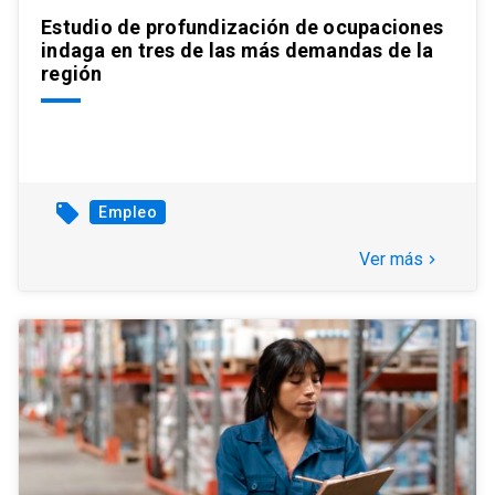
Estudio de profundización de ocupaciones
indaga en tres de las más demandas de la
región
local_offer
Empleo
Ver más
keyboard_arrow_right