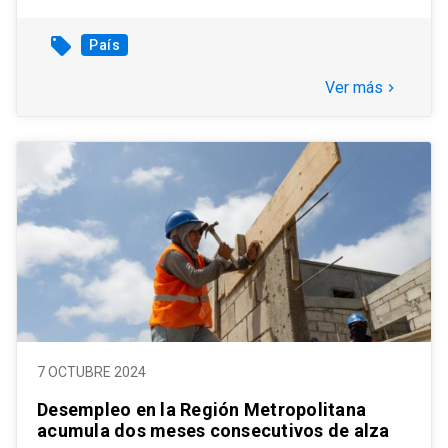
local_offer
País
Ver más
keyboard_arrow_right
7 OCTUBRE 2024
Desempleo en la Región Metropolitana
acumula dos meses consecutivos de alza