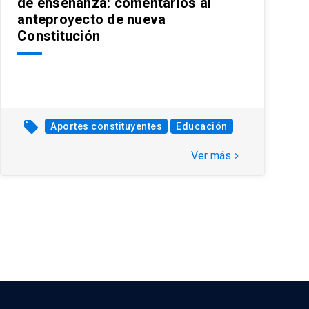
de enseñanza: comentarios al
anteproyecto de nueva
Constitución
local_offer
Aportes constituyentes
Educación
Ver más
keyboard_arrow_right