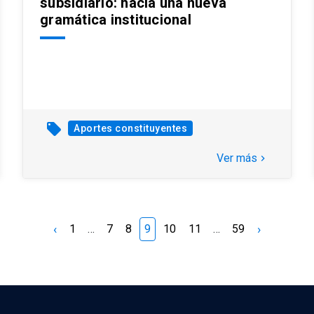
subsidiario: hacia una nueva
gramática institucional
local_offer
Aportes constituyentes
Ver más
keyboard_arrow_right
‹
›
1
…
7
8
9
10
11
…
59