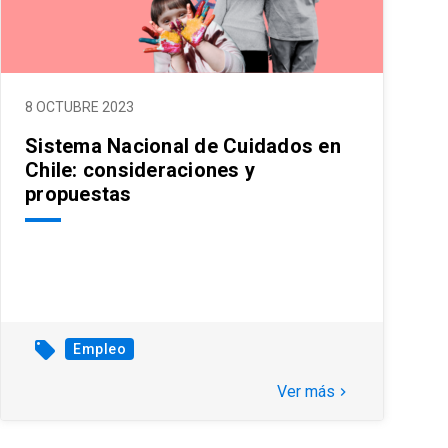
8 OCTUBRE 2023
Sistema Nacional de Cuidados en
Chile: consideraciones y
propuestas
local_offer
Empleo
Ver más
keyboard_arrow_right