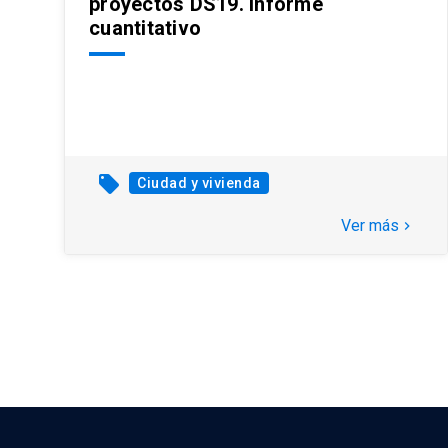
proyectos DS19. Informe
cuantitativo
local_offer
Ciudad y vivienda
Ver más
keyboard_arrow_right