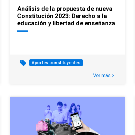
Análisis de la propuesta de nueva
Constitución 2023: Derecho a la
educación y libertad de enseñanza
local_offer
Aportes constituyentes
Ver más
keyboard_arrow_right