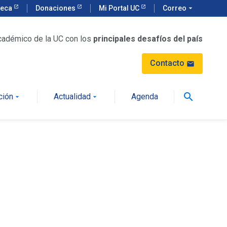
teca
Donaciones
Mi Portal UC
Correo
arrow_drop_down
cadémico de la UC con los
principales desafíos del país
Contacto
mail
search
ción
Actualidad
Agenda
arrow_drop_down
arrow_drop_down