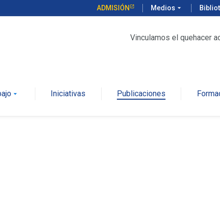
ADMISIÓN
Medios
arrow_drop_down
Biblio
Vinculamos el quehacer a
bajo
Iniciativas
Publicaciones
Forma
arrow_drop_down