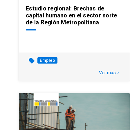
Estudio regional: Brechas de
capital humano en el sector norte
de la Región Metropolitana
local_offer
Empleo
Ver más
keyboard_arrow_right