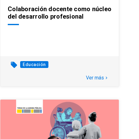
Colaboración docente como núcleo
del desarrollo profesional
local_offer
Educación
Ver más
keyboard_arrow_right