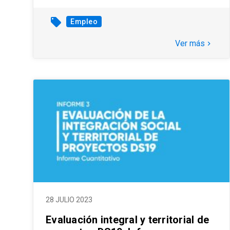
local_offer
Empleo
Ver más
keyboard_arrow_right
28 JULIO 2023
Evaluación integral y territorial de