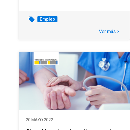
local_offer
Empleo
Ver más
keyboard_arrow_right
20 MAYO 2022