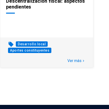
Descentralización fiscal: aspectos
pendientes
local_offer
Desarrollo local
Aportes constituyentes
Ver más
keyboard_arrow_right