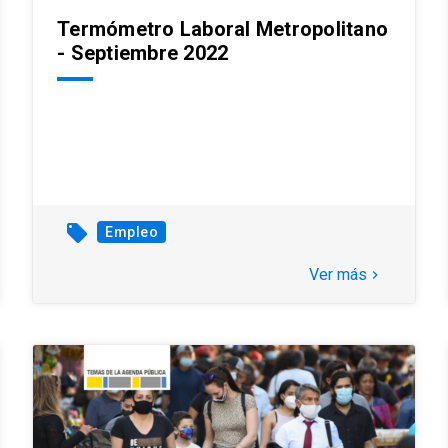
Termómetro Laboral Metropolitano
- Septiembre 2022
local_offer
Empleo
Ver más
keyboard_arrow_right