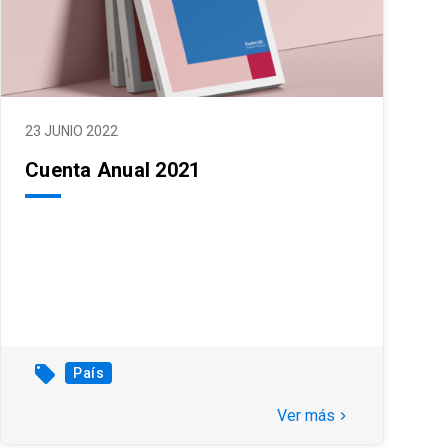
23 JUNIO 2022
Cuenta Anual 2021
local_offer
País
Ver más
keyboard_arrow_right