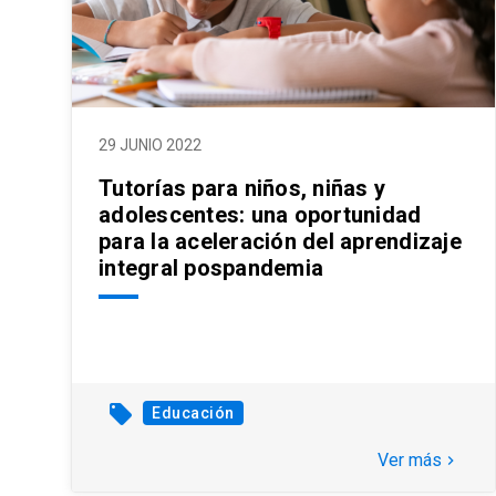
29 JUNIO 2022
Tutorías para niños, niñas y
adolescentes: una oportunidad
para la aceleración del aprendizaje
integral pospandemia
local_offer
Educación
Ver más
keyboard_arrow_right