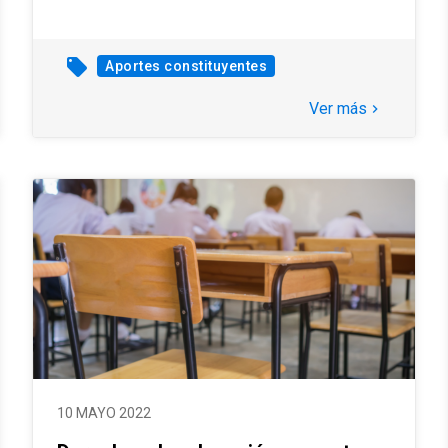
local_offer
Aportes constituyentes
Ver más
keyboard_arrow_right
10 MAYO 2022