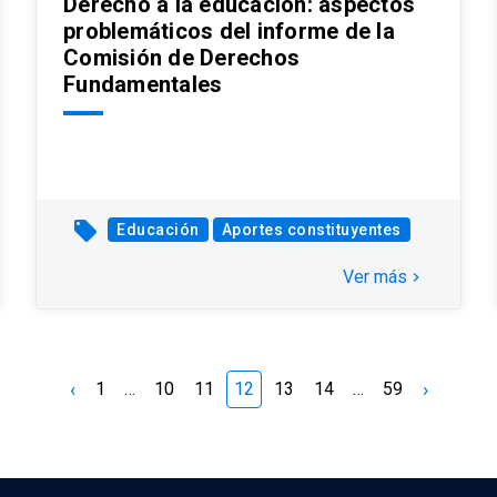
Derecho a la educación: aspectos
problemáticos del informe de la
Comisión de Derechos
Fundamentales
local_offer
Educación
Aportes constituyentes
Ver más
keyboard_arrow_right
‹
›
1
…
10
11
12
13
14
…
59