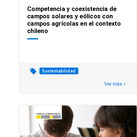
Competencia y coexistencia de
campos solares y eólicos con
campos agrícolas en el contexto
chileno
local_offer
Sustentabilidad
Ver más
keyboard_arrow_right