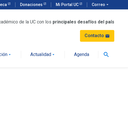
teca
Donaciones
Mi Portal UC
Correo
arrow_drop_down
cadémico de la UC con los
principales desafíos del país
Contacto
mail
search
ción
Actualidad
Agenda
arrow_drop_down
arrow_drop_down