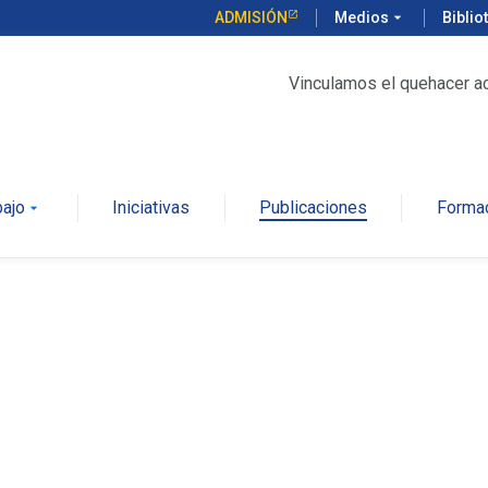
ADMISIÓN
Medios
arrow_drop_down
Biblio
Vinculamos el quehacer a
bajo
Iniciativas
Publicaciones
Forma
arrow_drop_down