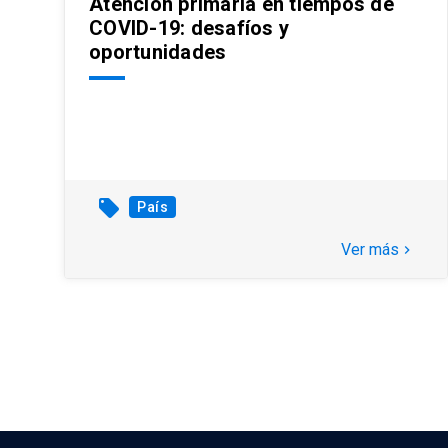
Atención primaria en tiempos de
COVID-19: desafíos y
oportunidades
local_offer
País
Ver más
keyboard_arrow_right